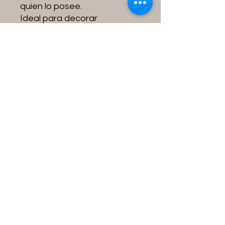
quien lo posee.
Ideal para decorar
habitaciones, salas, oficinas
o espacios de meditación,
aportando un toque
espiritual y artesanal a
cualquier ambiente. También
es un excelente regalo para
quienes buscan paz,
equilibrio y una decoración
con significado.
Características:
* Hecho a mano con
materiales de calidad.
* Diseño artesanal con
plumas y detalles
decorativos.
* Ideal para decoración del
hogar o espacios