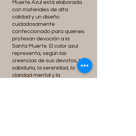
Muerte Azul está elaborada
con materiales de alta
calidad y un diseño
cuidadosamente
confeccionado para quienes
profesan devoción a la
Santa Muerte. El color azul
representa, según las
creencias de sus devotos, la
sabiduría, la serenidad, la
claridad mental y la
búsqueda de paz espiritual.
Esta pulsera simboliza la fe,
la protección y la conexión
espiritual. Es ideal para
quienes desean llevar un
símbolo de su devoción y
expresar su espiritualidad en
la vida cotidiana.