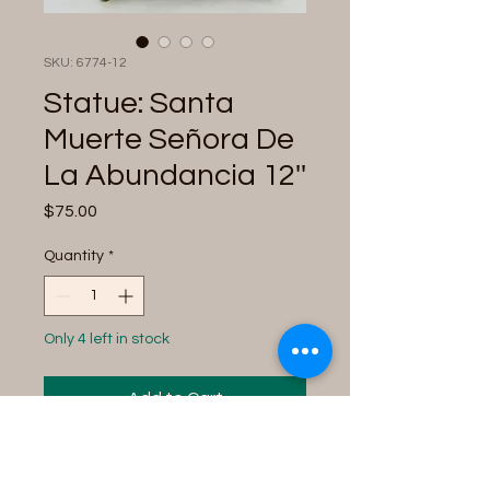
SKU: 6774-12
Statue: Santa
Muerte Señora De
La Abundancia 12''
Price
$75.00
Quantity
*
Only 4 left in stock
Add to Cart
Santa Muerte De La
Abundancia: Color Dorado