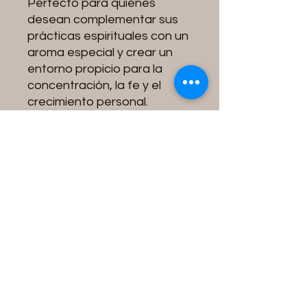
Perfecto para quienes
desean complementar sus
prácticas espirituales con un
aroma especial y crear un
entorno propicio para la
concentración, la fe y el
crecimiento personal.
Destroy Everything Cone
Incense is crafted to
accompany prayer,
meditation, and spiritual
practices focused on
renewal, transformation, and
the intention of overcoming
obstacles.
Its pleasant fragrance helps
create an atmosphere of
harmony, tranquility, and
well-being, making it ideal for