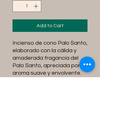
Add to Cart
Incienso de cono Palo Santo,
elaborado con la cálida y
amaderada fragancia del
Palo Santo, apreciada por su
aroma suave y envolvente.
Su delicado aroma ayuda a
crear un ambiente de paz,
armonía y bienestar, siendo
ideal para acompañar
momentos de oración,
meditación, relajación o
reflexión personal. Perfecto
para perfumar el hogar,