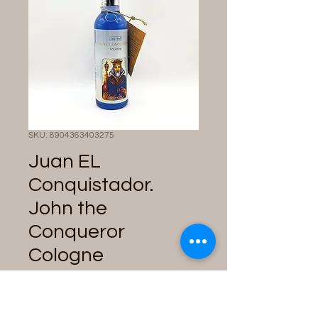
SKU: 8904363403275
Juan EL
Conquistador.
John the
Conqueror
Cologne
Price
$10.00
Quantity
*