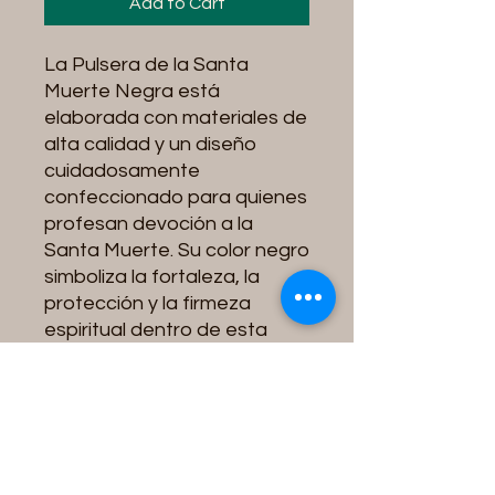
Add to Cart
La Pulsera de la Santa
Muerte Negra está
elaborada con materiales de
alta calidad y un diseño
cuidadosamente
confeccionado para quienes
profesan devoción a la
Santa Muerte. Su color negro
simboliza la fortaleza, la
protección y la firmeza
espiritual dentro de esta
tradición devocional.
Esta pulsera representa la
fe, la protección y la
conexión espiritual. Es ideal
para quienes desean llevar
consigo un símbolo de su