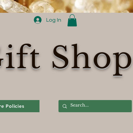
Log In
ift Sho
re Policies