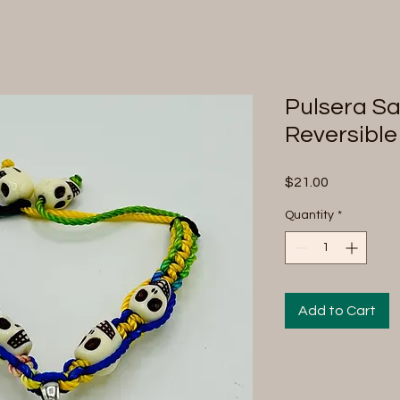
Pulsera S
Reversibl
Price
$21.00
Quantity
*
Add to Cart