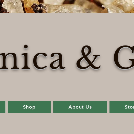
nica & G
Shop
About Us
Sto