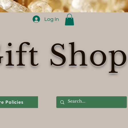
Log In
ift Sho
re Policies