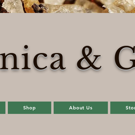
nica & G
Shop
About Us
Sto