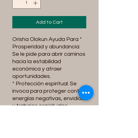
Add to Cart
Orisha Olokun Ayuda Para *
Prosperidad y abundancia:
Se le pide para abrir caminos
hacia la estabilidad
económica y atraer
oportunidades.
* Protección espiritual: Se
invoca para proteger contra
energías negativas, envidias
y trabajos espirituales
dañinos.
* Salud y bienestar: Algunos
devotos le oran buscando
fortaleza, recuperación y