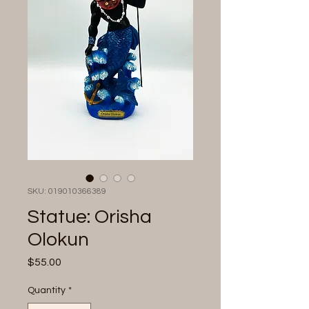
SKU: 019010366389
Statue: Orisha
Olokun
Price
$55.00
Quantity
*