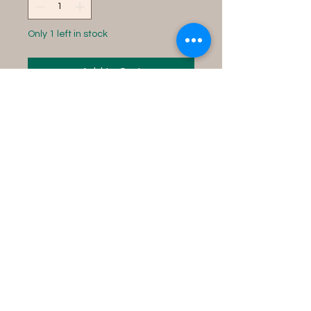
Only 1 left in stock
Add to Cart
Orisha Ossain Ayuda * Salud
y recuperación, de acuerdo
con las creencias de la
tradición.
* Conocimiento de las
plantas medicinales y su uso
tradicional.
* Limpieza y fortalecimiento
espiritual, mediante el
empleo ritual de hierbas.
* Protección espiritual,
buscando alejar influencias
negativas.